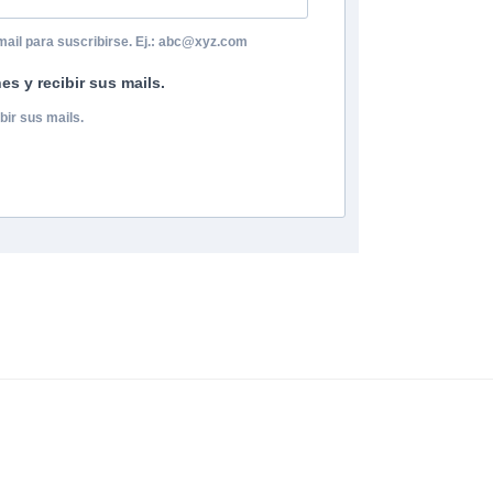
mail para suscribirse. Ej.: abc@xyz.com
s y recibir sus mails.
bir sus mails.