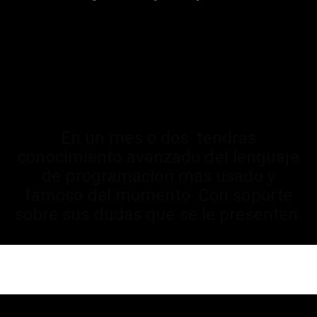
En un mes o dos tendras
conocimiento avanzado del lenguaje
de programacion mas usado y
famoso del momento .Con soporte
sobre sus dudas que se le presenten.