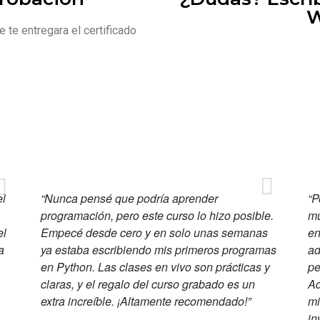
W
e te entregara el certificado
el
“Nunca pensé que podría aprender
“P
programación, pero este curso lo hizo posible.
mu
el
Empecé desde cero y en solo unas semanas
en
a
ya estaba escribiendo mis primeros programas
ad
en Python. Las clases en vivo son prácticas y
pe
claras, y el regalo del curso grabado es un
Ad
extra increíble. ¡Altamente recomendado!”
mi
in