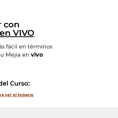
r con
 en VIVO
 fácil en términos
cu Mejia en
vivo
del Curso:
ara ver el temario